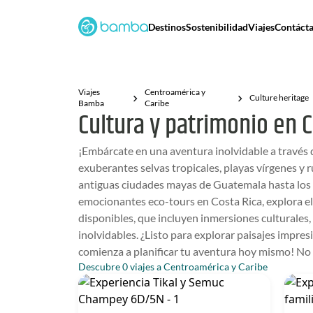
Destinos
Sostenibilidad
Viajes
Contáct
Viajes
Centroamérica y
Culture heritage
Bamba
Caribe
Cultura y patrimonio en 
¡Embárcate en una aventura inolvidable a través 
exuberantes selvas tropicales, playas vírgenes y r
antiguas ciudades mayas de Guatemala hasta los r
emocionantes eco-tours en Costa Rica, explora el 
disponibles, que incluyen inmersiones culturales
inolvidables. ¿Listo para explorar paisajes impre
comienza a planificar tu aventura hoy mismo! No 
Descubre 0 viajes a Centroamérica y Caribe