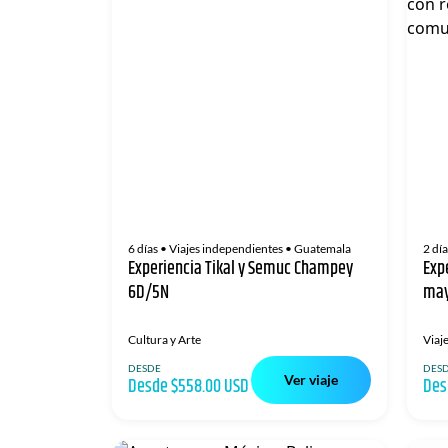
6 días
• Viajes independientes
• Guatemala
2 día
Experiencia Tikal y Semuc Champey
Exp
6D/5N
may
por
ma
Cultura y Arte
Viaj
DESDE
DES
Ver viaje
Desde $558.00 USD
Des