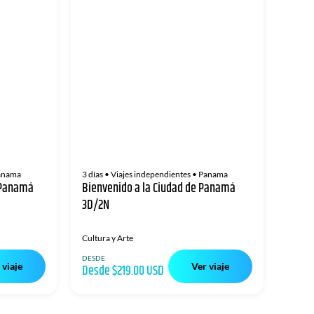
anama
3 días
• Viajes independientes
• Panama
e Panamá
Bienvenido a la Ciudad de Panamá
3D/2N
Cultura y Arte
DESDE
 viaje
Ver viaje
Desde $219.00 USD