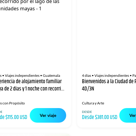
s
• Viajes independientes
• Guatemala
4 días
• Viajes independientes
• P
eriencia de alojamiento familiar
Bienvenidos a la Ciudad d
a de 2 días y 1 noche con recorrido
4D/3N
 el lago de las comunidades
yas
es con Propósito
Cultura y Arte
DE
DESDE
Ver viaje
Ver
de $115.00 USD
Desde $381.00 USD