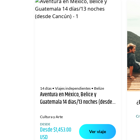
14 días
• Viajes independientes
• Belize
Aventura en México, Belice y
Guatemala 14 días/13 noches (desde
¿
Cancún)
Cr
Cultura y Arte
DESDE
Desde $1,453.00
Ver viaje
USD