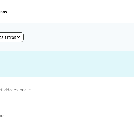
anos
s filtros
ctividades locales.
mo.